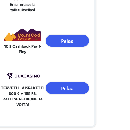
Ensimmäisellä
talletuksellasi
Pelaa
10% Cashback Pay N
Play
Pelaa
TERVETULIAISPAKETTI
800 € + 155 FS,
VALITSE PELIKONE JA
VOITA!