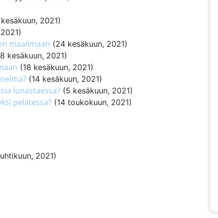
 kesäkuun, 2021)
 2021)
ien maailmaan
(24 kesäkuun, 2021)
18 kesäkuun, 2021)
amaan
(18 kesäkuun, 2021)
nnelma?
(14 kesäkuun, 2021)
sia lunastaessa?
(5 kesäkuun, 2021)
yksi pelatessa?
(14 toukokuun, 2021)
uhtikuun, 2021)