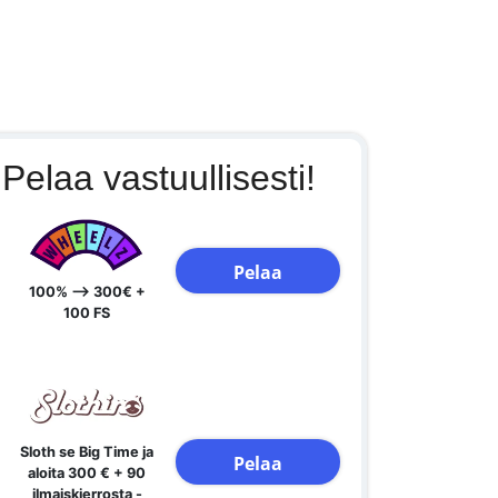
set
Uutiset
Pelaa vastuullisesti!
Pelaa
100% --> 300€ +
100 FS
Sloth se Big Time ja
Pelaa
aloita 300 € + 90
ilmaiskierrosta -