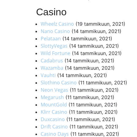
Casino
Wheelz Casino
(19 tammikuun, 2021)
Nano Casino
(14 tammikuun, 2021)
Pelataan
(14 tammikuun, 2021)
SlottyVegas
(14 tammikuun, 2021)
Wild Fortune
(14 tammikuun, 2021)
Cadabrus
(14 tammikuun, 2021)
Wazamba
(14 tammikuun, 2021)
Vauhti
(14 tammikuun, 2021)
Slothino Casino
(11 tammikuun, 2021)
Neon Vegas
(11 tammikuun, 2021)
Megarush
(11 tammikuun, 2021)
MountGold
(11 tammikuun, 2021)
Klirr Casino
(11 tammikuun, 2021)
Duxcasino
(11 tammikuun, 2021)
Drift Casino
(11 tammikuun, 2021)
Casino Days
(11 tammikuun, 2021)