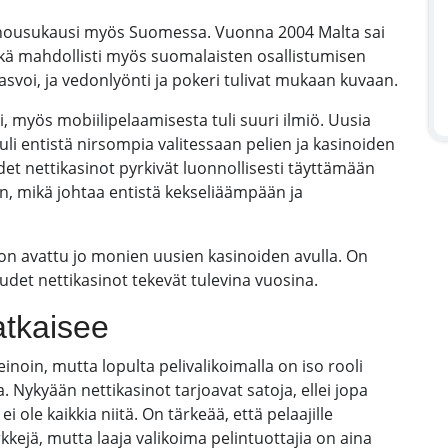
n nousukausi myös Suomessa. Vuonna 2004 Malta sai
mikä mahdollisti myös suomalaisten osallistumisen
asvoi, ja vedonlyönti ja pokeri tulivat mukaan kuvaan.
ti, myös mobiilipelaamisesta tuli suuri ilmiö. Uusia
 tuli entistä nirsompia valitessaan pelien ja kasinoiden
et nettikasinot pyrkivät luonnollisesti täyttämään
, mikä johtaa entistä kekseliäämpään ja
on avattu jo monien uusien kasinoiden avulla. On
uudet nettikasinot tekevät tulevina vuosina.
atkaisee
einoin, mutta lopulta pelivalikoimalla on iso rooli
aa. Nykyään nettikasinot tarjoavat satoja, ellei jopa
i ole kaikkia niitä. On tärkeää, että pelaajille
kejä, mutta laaja valikoima pelintuottajia on aina