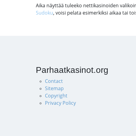
Aika näyttää tuleeko nettikasinoiden valiko
Sudoku
, voisi pelata esimerkiksi aikaa tai t
Parhaatkasinot.org
Contact
Sitemap
Copyright
Privacy Policy