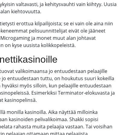
kyisin valtavasti, ja kehitysvauhti vain kiihtyy. Uusia
ä alan kiehtovuutta.
tysti erottua kilpailijoista; se ei vain ole aina niin
okeneemmat pelisuunnittelijat eivät ole jääneet
O, Microgaming ja monet muut alan johtavat
un on kyse uusista kolikkopeleistä.
ettikasinoille
t tuovat valikoimaansa jo entuudestaan pelaajille
le jo entuudestaan tuttu, on houkutus suuri kokeilla
 hyväksi myös silloin, kun pelaajille entuudestaan
sinopeleissä. Esimerkiksi Terminator-elokuvasta ja
t kasinopelinsä.
lä monilla kasinoilla. Aika näyttää milloinka
an kasinoiden pelivalikoimaa. Shakki sopisi
si pelata rahasta muita pelaajia vastaan. Tai voisihan
kin pelaajan ottamaan mittaa pelaajista.