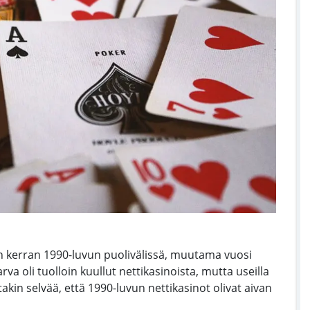
n kerran 1990-luvun puolivälissä, muutama vuosi
va oli tuolloin kuullut nettikasinoista, mutta useilla
takin selvää, että 1990-luvun nettikasinot olivat aivan