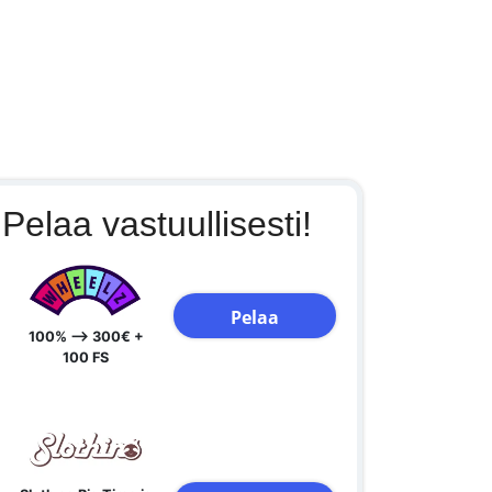
Pelaa vastuullisesti!
Pelaa
100% --> 300€ +
100 FS