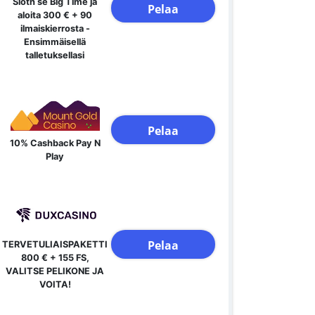
Sloth se Big Time ja
Pelaa
aloita 300 € + 90
ilmaiskierrosta -
Ensimmäisellä
talletuksellasi
Pelaa
10% Cashback Pay N
Play
Pelaa
TERVETULIAISPAKETTI
800 € + 155 FS,
VALITSE PELIKONE JA
VOITA!