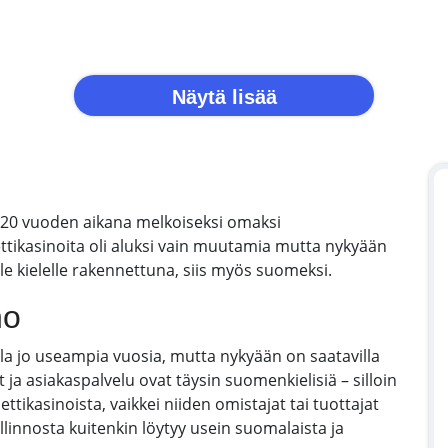
Näytä lisää
n 20 vuoden aikana melkoiseksi omaksi
ettikasinoita oli aluksi vain muutamia mutta nykyään
le kielelle rakennettuna, siis myös suomeksi.
no
olla jo useampia vuosia, mutta nykyään on saatavilla
at ja asiakaspalvelu ovat täysin suomenkielisiä – silloin
tikasinoista, vaikkei niiden omistajat tai tuottajat
innosta kuitenkin löytyy usein suomalaista ja