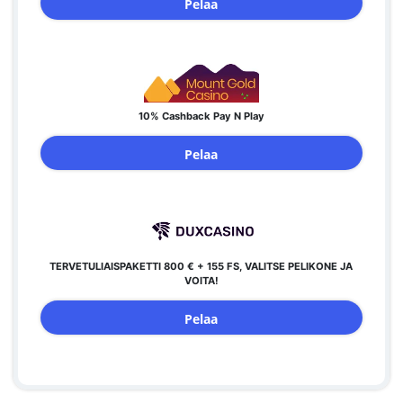
Pelaa
10% Cashback Pay N Play
Pelaa
TERVETULIAISPAKETTI 800 € + 155 FS, VALITSE PELIKONE JA
VOITA!
Pelaa